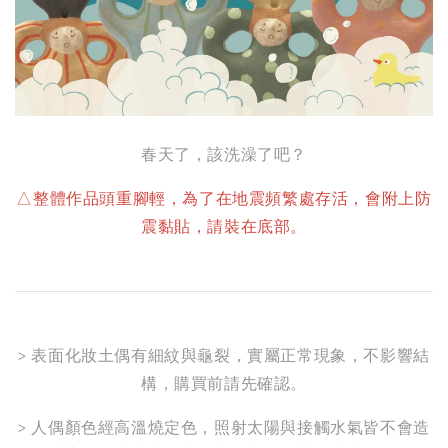
春天了，該洗澡了吧？
△整體作品頭重腳輕，為了在地震頻繁處存活，會附上防
震黏貼，請裝在底部。
> 表面化妝土偶有細紋與龜裂，實屬正常現象，不影響結
構，購買前請先確認。
> 人偶顏色經高溫燒定色，照射太陽與接觸水氣皆不會造