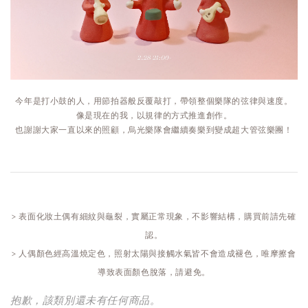
今年是打小鼓的人，用節拍器般反覆敲打，帶領整個樂隊的弦律與速度。

像是現在的我，以規律的方式推進創作。

> 表面化妝土偶有細紋與龜裂，實屬正常現象，不影響結構，購買前請先確
認。
> 人偶顏色經高溫燒定色，照射太陽與接觸水氣皆不會造成褪色，唯摩擦會
導致表面顏色脫落，請避免。
抱歉，該類別還未有任何商品。