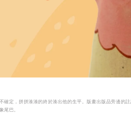
不確定，拼拼湊湊的終於湊出他的生平。版畫出版品旁邊的註
象尾巴。